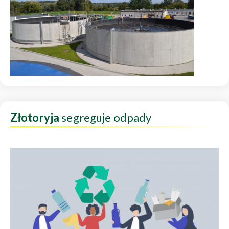
Złotoryja
segreguje odpady