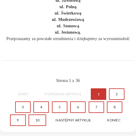
ul. Jaworową
ul. Polną
ul. Świerkową
ul. Modrzewiową
ul. Sosnową
ul. Jesionową.
Przepraszamy za powstałe utrudnienia i dziękujemy za wyrozumiałość
Strona 1 z 36
START
POPRZEDNI ARTYKUŁ
1
2
3
4
5
6
7
8
9
10
NASTĘPNY ARTYKUŁ
KONIEC