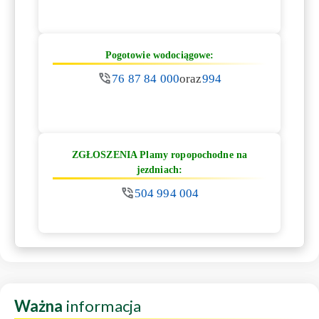
Pogotowie wodociągowe:
76 87 84 000
oraz
994
ZGŁOSZENIA Plamy ropopochodne na
jezdniach:
504 994 004
Ważna
informacja