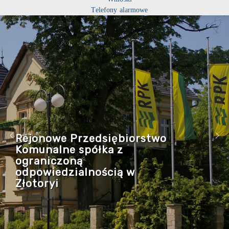
Telefony alarmowe
Rejonowe Przedsiębiorstwo
Komunalne spółka z
ograniczoną
odpowiedzialnością w
Złotoryi