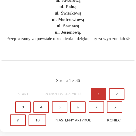
ul. Jaworową
ul. Polną
ul. Świerkową
ul. Modrzewiową
ul. Sosnową
ul. Jesionową.
Przepraszamy za powstałe utrudnienia i dziękujemy za wyrozumiałość
Strona 1 z 36
START
POPRZEDNI ARTYKUŁ
1
2
3
4
5
6
7
8
9
10
NASTĘPNY ARTYKUŁ
KONIEC