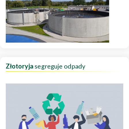
Złotoryja
segreguje odpady