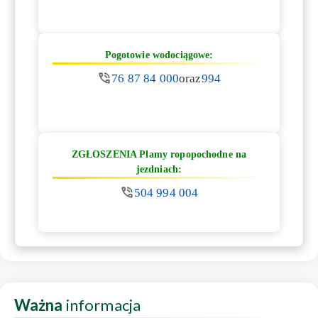
Pogotowie wodociągowe:
76 87 84 000
oraz
994
ZGŁOSZENIA Plamy ropopochodne na
jezdniach:
504 994 004
Ważna
informacja