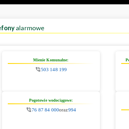
efony
alarmowe
Mienie Komunalne:
P
503 148 199
Pogotowie wodociągowe:
76 87 84 000
oraz
994