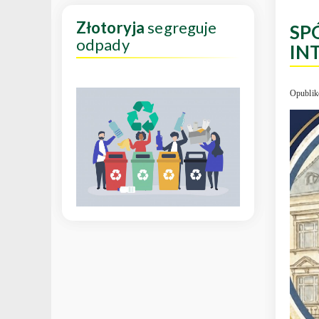
Złotoryja
segreguje
SP
odpady
IN
Opublik