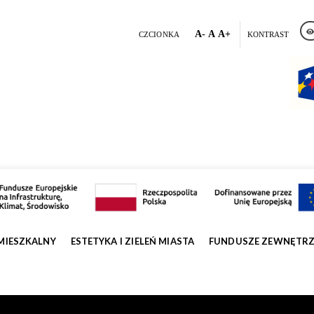
A-
A
A+
CZCIONKA
KONTRAST
MIESZKALNY
ESTETYKA I ZIELEŃ MIASTA
FUNDUSZE ZEWNĘTR