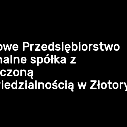
owe Przedsiębiorstwo
alne spółka z
iczoną
edzialnością w Złotor