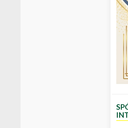
SP
IN