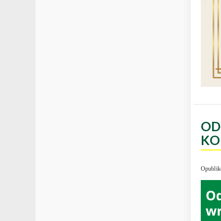
OD
KO
Opublik