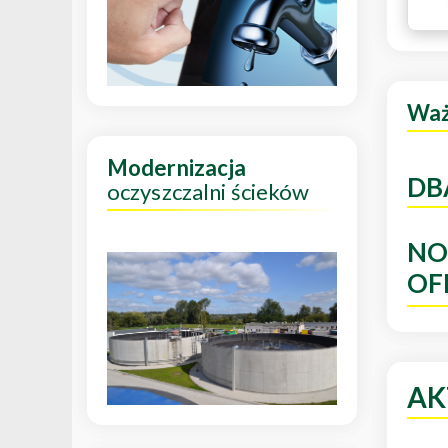
Wa
Modernizacja
DB
oczyszczalni ścieków
NO
OF
AK