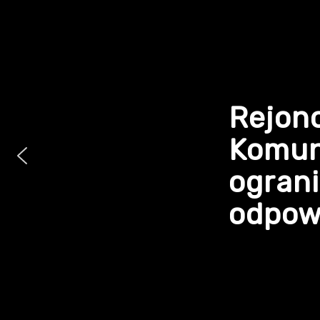
Rejon
Komun
ogran
odpowi