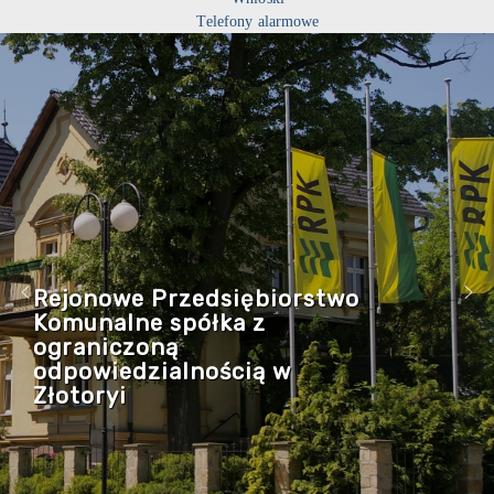
Telefony alarmowe
Rejonowe Przedsiębiorstwo
Komunalne spółka z
ograniczoną
odpowiedzialnością w
Złotoryi