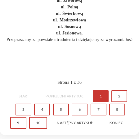
ul. Jaworową
ul. Polną
ul. Świerkową
ul. Modrzewiową
ul. Sosnową
ul. Jesionową.
Przepraszamy za powstałe utrudnienia i dziękujemy za wyrozumiałość
Strona 1 z 36
START
POPRZEDNI ARTYKUŁ
1
2
3
4
5
6
7
8
9
10
NASTĘPNY ARTYKUŁ
KONIEC