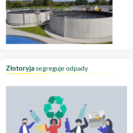
Złotoryja
segreguje odpady