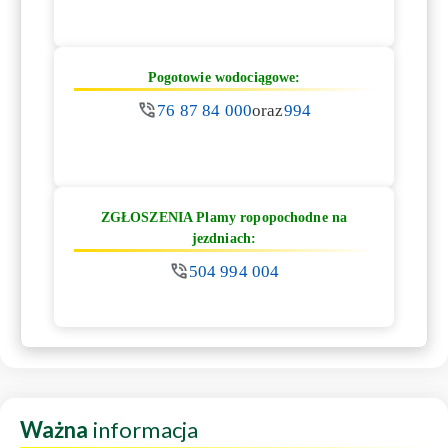
Pogotowie wodociągowe:
76 87 84 000
oraz
994
ZGŁOSZENIA Plamy ropopochodne na
jezdniach:
504 994 004
Ważna
informacja