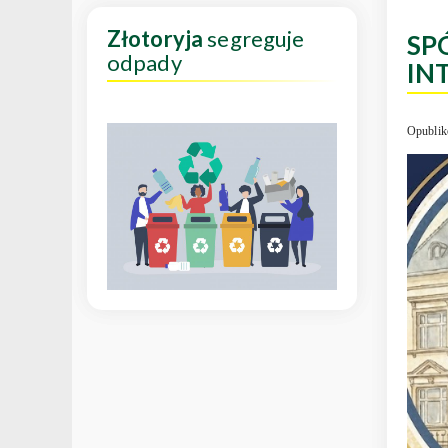
Złotoryja
segreguje
SP
odpady
IN
Opublik