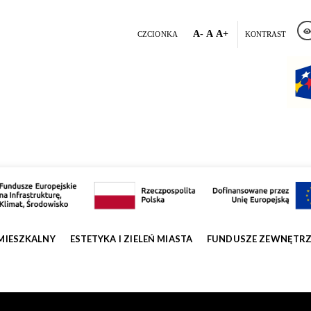
A-
A
A+
CZCIONKA
KONTRAST
MIESZKALNY
ESTETYKA I ZIELEŃ MIASTA
FUNDUSZE ZEWNĘTR