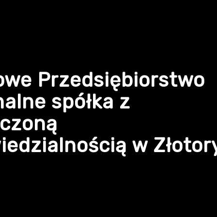
owe Przedsiębiorstwo
alne spółka z
iczoną
edzialnością w Złotor