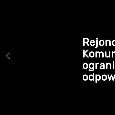
Rejon
Komun
ogran
odpowi