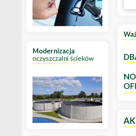
Wa
Modernizacja
DB
oczyszczalni ścieków
NO
OF
AK