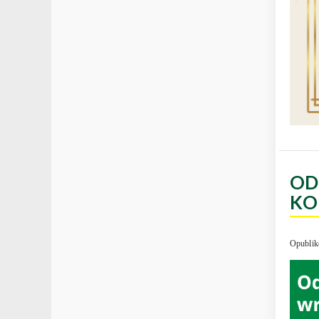
OD
KO
Opublik