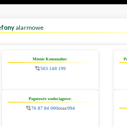
efony
alarmowe
Mienie Komunalne:
P
503 148 199
Pogotowie wodociągowe:
76 87 84 000
oraz
994