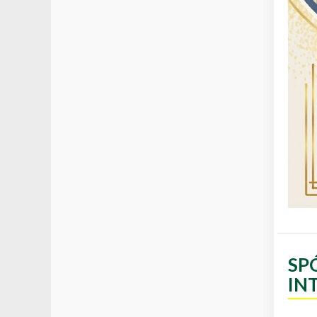
SP
IN