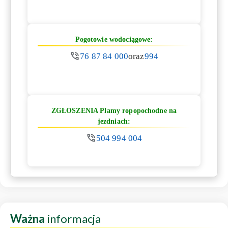
Pogotowie wodociągowe:
76 87 84 000
oraz
994
ZGŁOSZENIA Plamy ropopochodne na
jezdniach:
504 994 004
Ważna
informacja