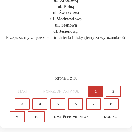
ul. Jaworową
ul. Polną
ul. Świerkową
ul. Modrzewiową
ul. Sosnową
ul. Jesionową.
Przepraszamy za powstałe utrudnienia i dziękujemy za wyrozumiałość
Strona 1 z 36
START
POPRZEDNI ARTYKUŁ
1
2
3
4
5
6
7
8
9
10
NASTĘPNY ARTYKUŁ
KONIEC