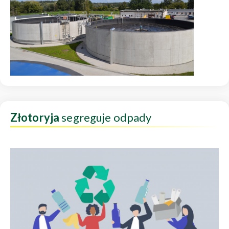
Złotoryja
segreguje odpady