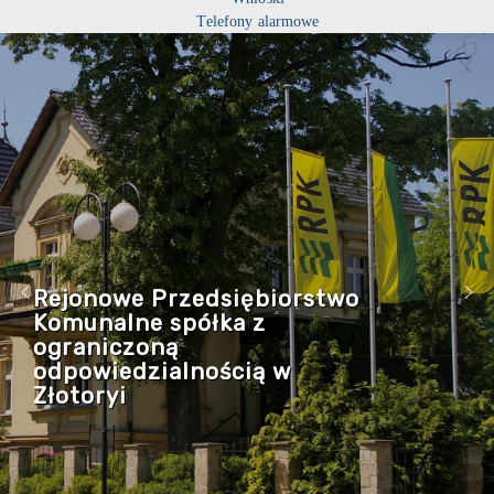
Telefony alarmowe
Rejonowe Przedsiębiorstwo
Komunalne spółka z
ograniczoną
odpowiedzialnością w
Złotoryi