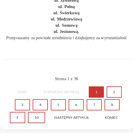
ul. Jaworową
ul. Polną
ul. Świerkową
ul. Modrzewiową
ul. Sosnową
ul. Jesionową.
Przepraszamy za powstałe utrudnienia i dziękujemy za wyrozumiałość
Strona 1 z 36
START
POPRZEDNI ARTYKUŁ
1
2
3
4
5
6
7
8
9
10
NASTĘPNY ARTYKUŁ
KONIEC