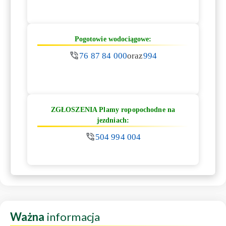
Pogotowie wodociągowe:
76 87 84 000
oraz
994
ZGŁOSZENIA Plamy ropopochodne na
jezdniach:
504 994 004
Ważna
informacja