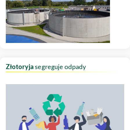
Złotoryja
segreguje odpady