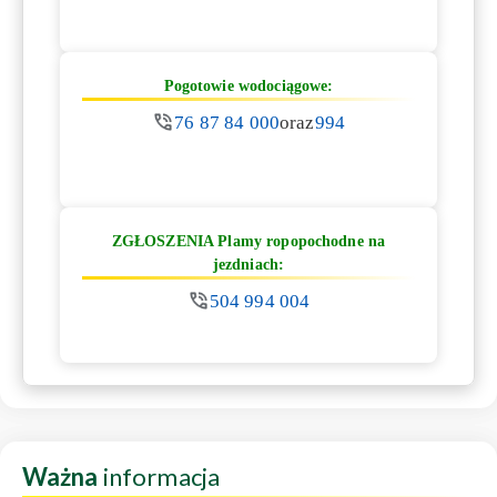
Pogotowie wodociągowe:
76 87 84 000
oraz
994
ZGŁOSZENIA Plamy ropopochodne na
jezdniach:
504 994 004
Ważna
informacja