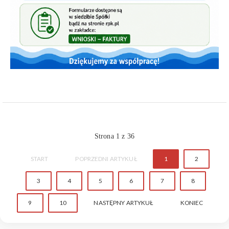
Strona 1 z 36
START
POPRZEDNI ARTYKUŁ
1
2
3
4
5
6
7
8
9
10
NASTĘPNY ARTYKUŁ
KONIEC