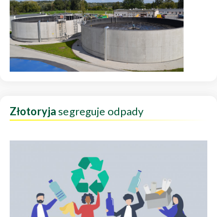
Złotoryja
segreguje odpady