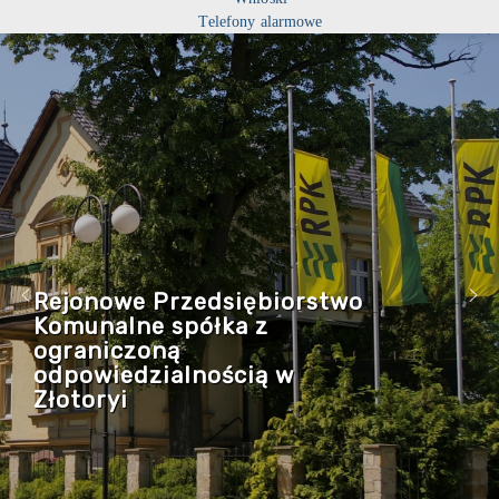
Telefony alarmowe
Rejonowe Przedsiębiorstwo
Komunalne spółka z
ograniczoną
odpowiedzialnością w
Złotoryi