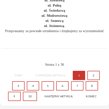
ul. Jaworową
ul. Polną
ul. Świerkową
ul. Modrzewiową
ul. Sosnową
ul. Jesionową.
Przepraszamy za powstałe utrudnienia i dziękujemy za wyrozumiałość
Strona 1 z 36
START
POPRZEDNI ARTYKUŁ
1
2
3
4
5
6
7
8
9
10
NASTĘPNY ARTYKUŁ
KONIEC