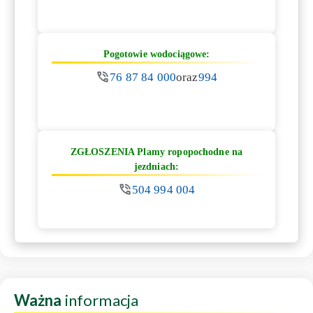
Pogotowie wodociągowe:
76 87 84 000
oraz
994
ZGŁOSZENIA Plamy ropopochodne na
jezdniach:
504 994 004
Ważna
informacja