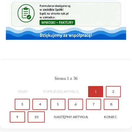
Strona 1 z 36
START
POPRZEDNI ARTYKUŁ
1
2
3
4
5
6
7
8
9
10
NASTĘPNY ARTYKUŁ
KONIEC