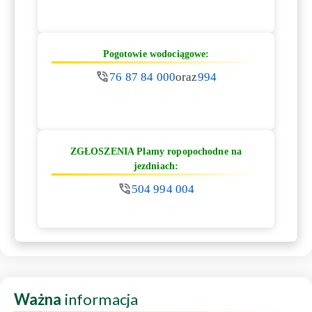
Pogotowie wodociągowe:
76 87 84 000
oraz
994
ZGŁOSZENIA Plamy ropopochodne na
jezdniach:
504 994 004
Ważna
informacja