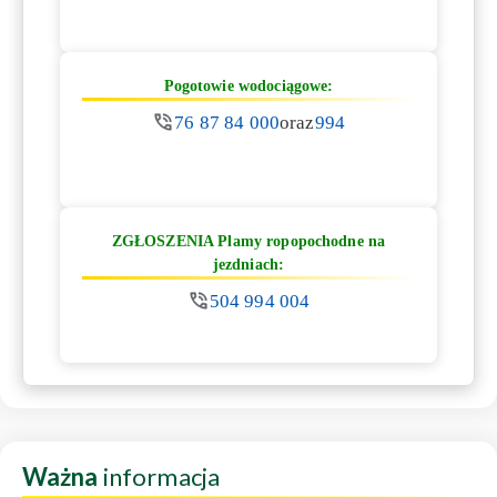
Pogotowie wodociągowe:
76 87 84 000
oraz
994
ZGŁOSZENIA Plamy ropopochodne na
jezdniach:
504 994 004
Ważna
informacja