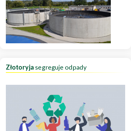
Złotoryja
segreguje odpady