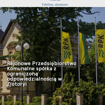
Telefony alarmowe
Rejonowe Przedsiębiorstwo
Komunalne spółka z
ograniczoną
odpowiedzialnością w
Złotoryi