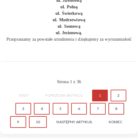
ul. Jaworową
ul. Polną
ul. Świerkową
ul. Modrzewiową
ul. Sosnową
ul. Jesionową.
Przepraszamy za powstałe utrudnienia i dziękujemy za wyrozumiałość
Strona 1 z 36
START
POPRZEDNI ARTYKUŁ
1
2
3
4
5
6
7
8
9
10
NASTĘPNY ARTYKUŁ
KONIEC