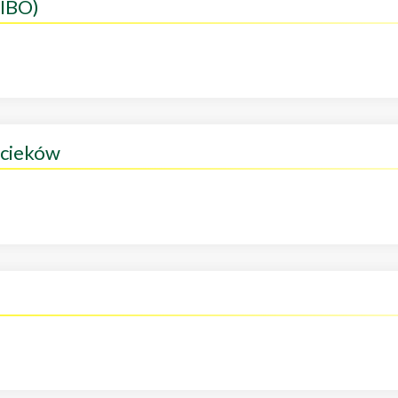
(IBO)
ścieków