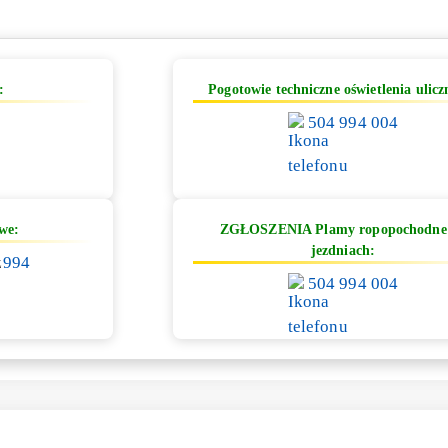
:
Pogotowie techniczne oświetlenia ulicz
504 994 004
we:
ZGŁOSZENIA Plamy ropopochodne
jezdniach:
z
994
504 994 004