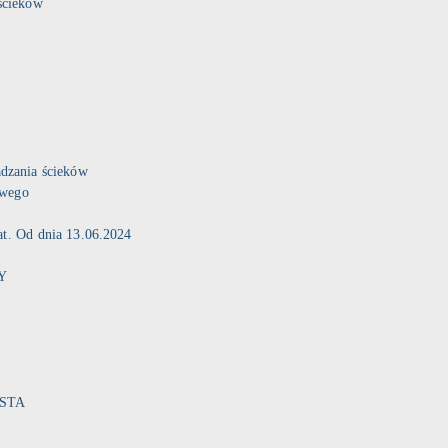
ścieków
dzania ścieków
owego
at. Od dnia 13.06.2024
Y
ASTA