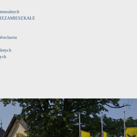
munalnych
IEZAMIESZKAŁE
rocławiu
łotych
tych