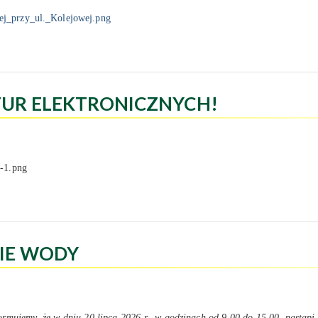
UR ELEKTRONICZNYCH!
IE WODY
ormujemy, że w dniu 20 lipca 2026 r., w godzinach od 9.00 do 15.00, nastąp