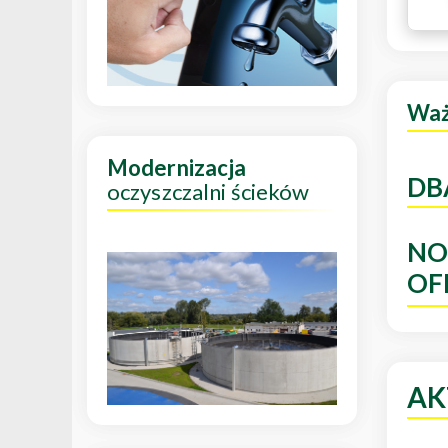
Wa
Modernizacja
DB
oczyszczalni ścieków
NO
OF
AK