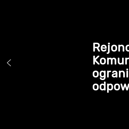
Rejon
Komun
ogran
odpowi