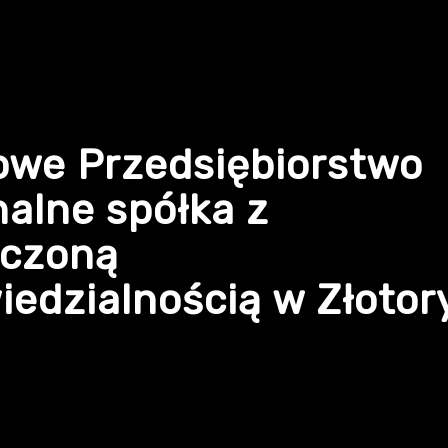
owe Przedsiębiorstwo
alne spółka z
iczoną
edzialnością w Złotor