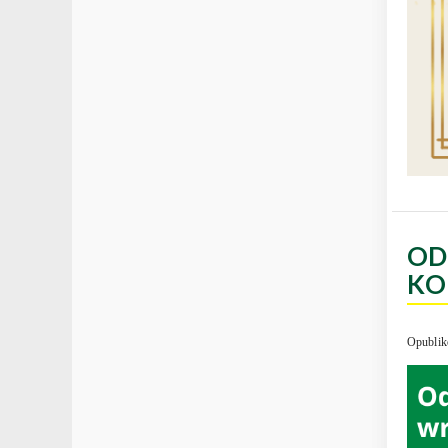
OD
KO
Opublik