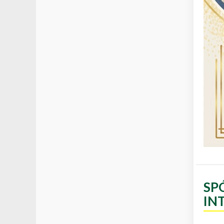
SP
IN