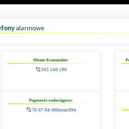
efony
alarmowe
Mienie Komunalne:
P
503 148 199
Pogotowie wodociągowe:
76 87 84 000
oraz
994