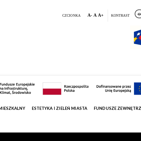
A-
A
A+
CZCIONKA
KONTRAST
MIESZKALNY
ESTETYKA I ZIELEŃ MIASTA
FUNDUSZE ZEWNĘTR