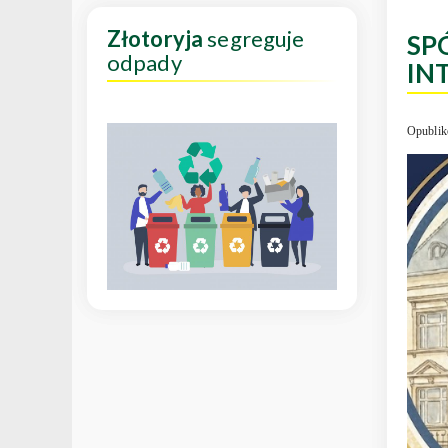
Złotoryja
segreguje
SP
odpady
IN
Opublik