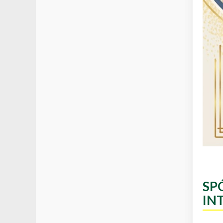
SP
IN