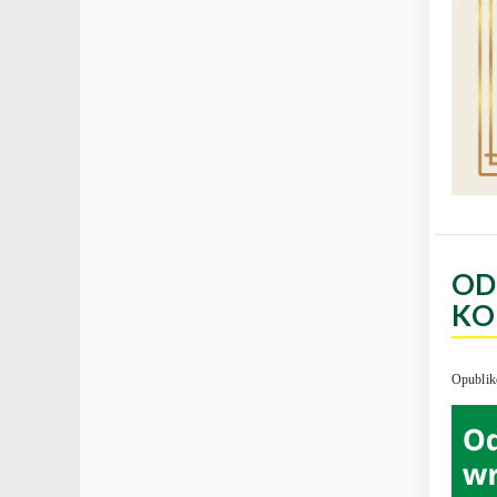
OD
KO
Opublik