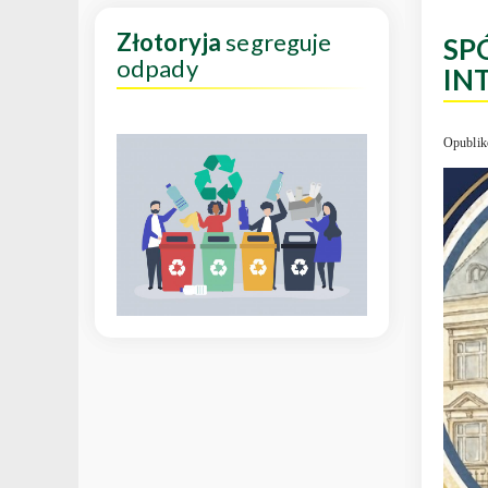
Złotoryja
segreguje
SP
odpady
IN
Opublik