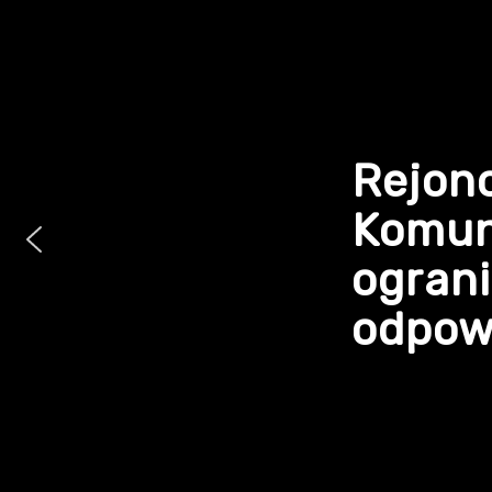
Rejon
Komun
ogran
odpowi