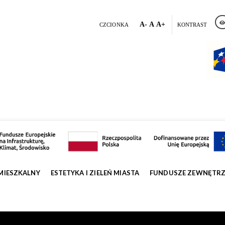
A-
A
A+
CZCIONKA
KONTRAST
MIESZKALNY
ESTETYKA I ZIELEŃ MIASTA
FUNDUSZE ZEWNĘTR