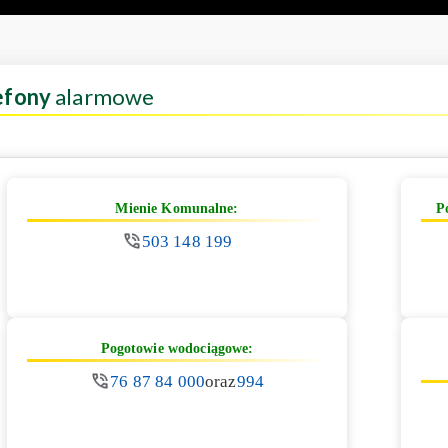
efony
alarmowe
Mienie Komunalne:
P
503 148 199
Pogotowie wodociągowe:
76 87 84 000
oraz
994