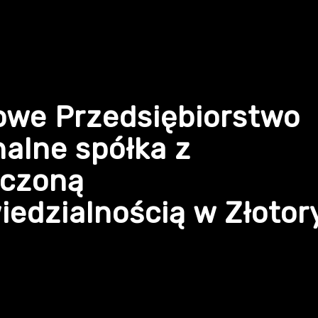
owe Przedsiębiorstwo
alne spółka z
iczoną
edzialnością w Złotor