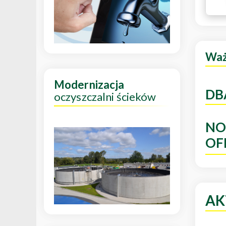
Wa
Modernizacja
DB
oczyszczalni ścieków
NO
OF
AK