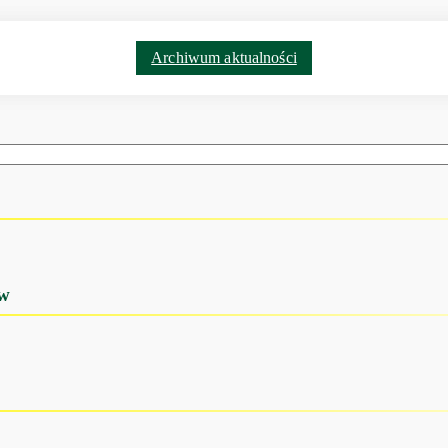
Archiwum aktualności
ów