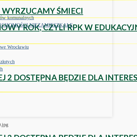
IE WYRZUCAMY ŚMIECI
ów komunalnych
OWY ROK, CZYLI RPK W EDUKACYJ
CHOMOŚCI NIEZAMIESZKAŁE
we Wrocławiu
złotych
ch
ŁEJ 2 DOSTĘPNA BĘDZIE DLA INTE