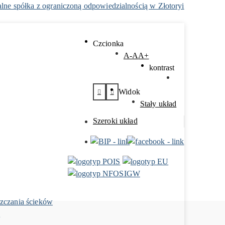
Czcionka
A-
A
A+
kontrast
Widok
Stały układ
Szeroki układ
zczania ścieków
i