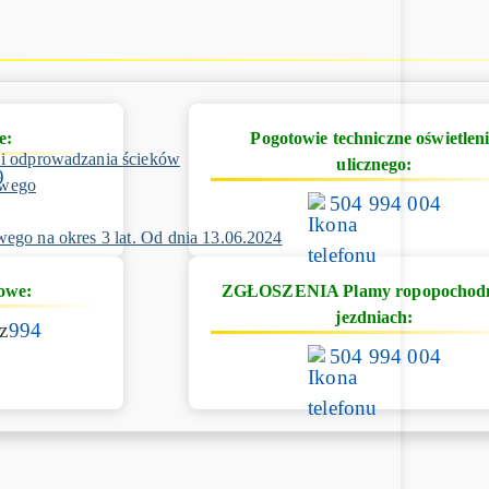
e:
Pogotowie techniczne oświetlen
 i odprowadzania ścieków
ulicznego:
9
owego
504 994 004
ego na okres 3 lat. Od dnia 13.06.2024
owe:
ZGŁOSZENIA Plamy ropopochod
jezdniach:
z
994
504 994 004