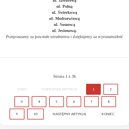
ul. Jaworową
ul. Polną
ul. Świerkową
ul. Modrzewiową
ul. Sosnową
ul. Jesionową.
Przepraszamy za powstałe utrudnienia i dziękujemy za wyrozumiałość
Strona 1 z 36
START
POPRZEDNI ARTYKUŁ
1
2
3
4
5
6
7
8
9
10
NASTĘPNY ARTYKUŁ
KONIEC