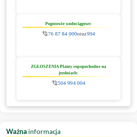
Pogotowie wodociągowe:
76 87 84 000
oraz
994
ZGŁOSZENIA Plamy ropopochodne na
jezdniach:
504 994 004
Ważna
informacja