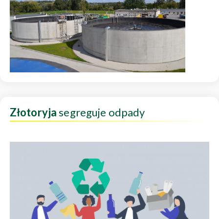
Złotoryja
segreguje odpady