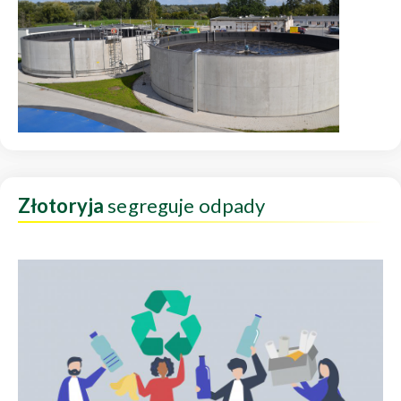
Złotoryja
segreguje odpady