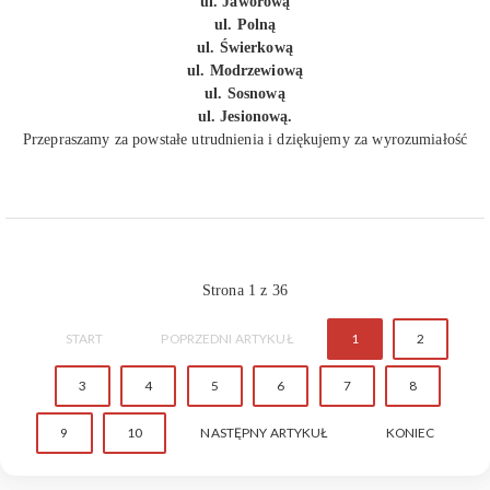
ul. Jaworową
ul. Polną
ul. Świerkową
ul. Modrzewiową
ul. Sosnową
ul. Jesionową.
Przepraszamy za powstałe utrudnienia i dziękujemy za wyrozumiałość
Strona 1 z 36
START
POPRZEDNI ARTYKUŁ
1
2
3
4
5
6
7
8
9
10
NASTĘPNY ARTYKUŁ
KONIEC