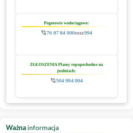
Pogotowie wodociągowe:
76 87 84 000
oraz
994
ZGŁOSZENIA Plamy ropopochodne na
jezdniach:
504 994 004
Ważna
informacja