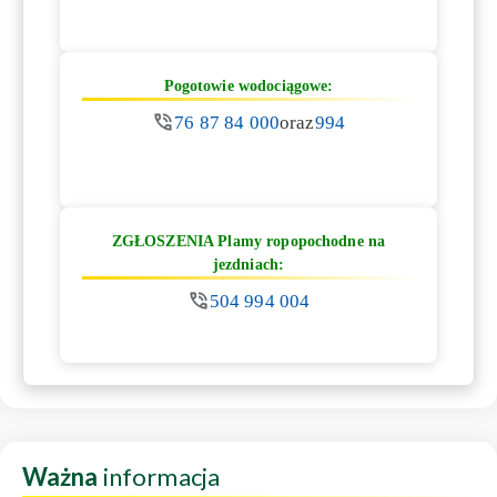
Pogotowie wodociągowe:
76 87 84 000
oraz
994
ZGŁOSZENIA Plamy ropopochodne na
jezdniach:
504 994 004
Ważna
informacja