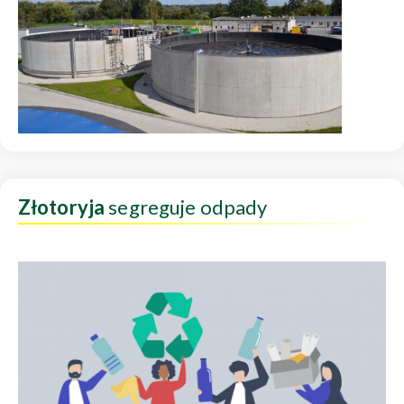
Złotoryja
segreguje odpady