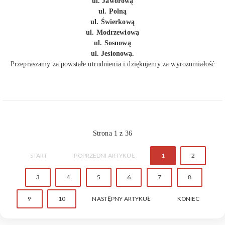
ul. Jaworową
ul. Polną
ul. Świerkową
ul. Modrzewiową
ul. Sosnową
ul. Jesionową.
Przepraszamy za powstałe utrudnienia i dziękujemy za wyrozumiałość
Strona 1 z 36
START
POPRZEDNI ARTYKUŁ
1
2
3
4
5
6
7
8
9
10
NASTĘPNY ARTYKUŁ
KONIEC