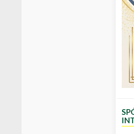
SP
IN