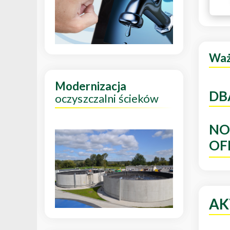
Wa
Modernizacja
DB
oczyszczalni ścieków
NO
OF
AK