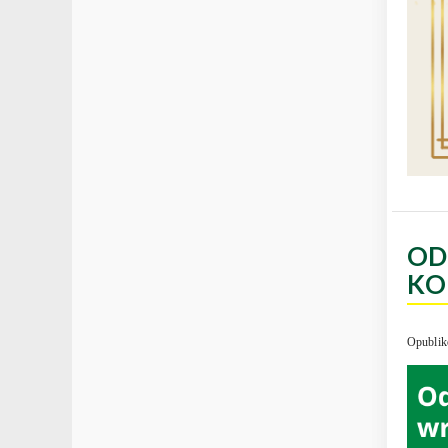
OD
KO
Opublik