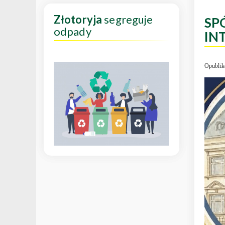
Złotoryja
segreguje
SP
odpady
IN
Opublik