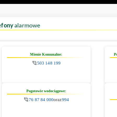
efony
alarmowe
Mienie Komunalne:
P
503 148 199
Pogotowie wodociągowe:
76 87 84 000
oraz
994