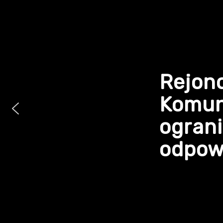
Rejon
Komun
ogran
odpowi