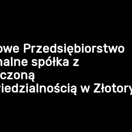
owe Przedsiębiorstwo
alne spółka z
iczoną
edzialnością w Złotor