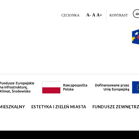
A-
A
A+
CZCIONKA
KONTRAST
MIESZKALNY
ESTETYKA I ZIELEŃ MIASTA
FUNDUSZE ZEWNĘTR