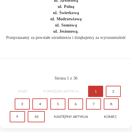
ul. Jaworową
ul. Polną
ul. Świerkową
ul. Modrzewiową
ul. Sosnową
ul. Jesionową.
Przepraszamy za powstałe utrudnienia i dziękujemy za wyrozumiałość
Strona 1 z 36
START
POPRZEDNI ARTYKUŁ
1
2
3
4
5
6
7
8
9
10
NASTĘPNY ARTYKUŁ
KONIEC