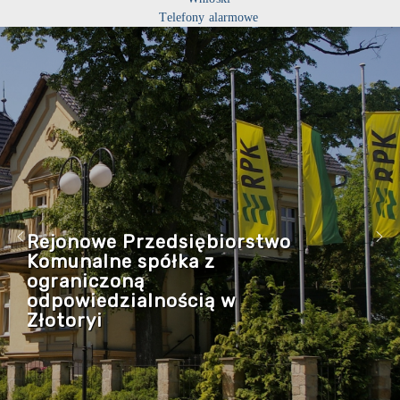
Telefony alarmowe
Rejonowe Przedsiębiorstwo
Komunalne spółka z
ograniczoną
odpowiedzialnością w
Złotoryi