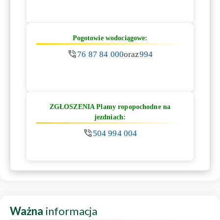
Pogotowie wodociągowe:
76 87 84 000
oraz
994
ZGŁOSZENIA Plamy ropopochodne na
jezdniach:
504 994 004
Ważna
informacja