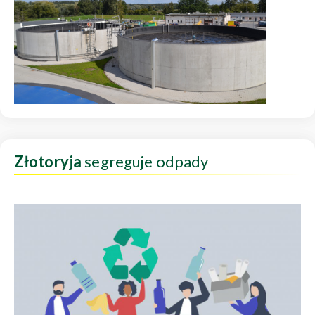
Złotoryja
segreguje odpady