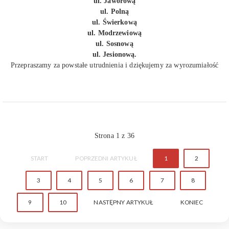
ul. Jaworową
ul. Polną
ul. Świerkową
ul. Modrzewiową
ul. Sosnową
ul. Jesionową.
Przepraszamy za powstałe utrudnienia i dziękujemy za wyrozumiałość
Strona 1 z 36
START
POPRZEDNI ARTYKUŁ
1
2
3
4
5
6
7
8
9
10
NASTĘPNY ARTYKUŁ
KONIEC