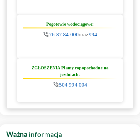
Pogotowie wodociągowe:
76 87 84 000
oraz
994
ZGŁOSZENIA Plamy ropopochodne na
jezdniach:
504 994 004
Ważna
informacja