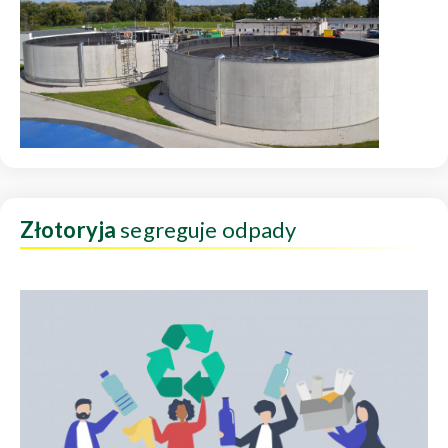
Złotoryja
segreguje odpady