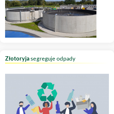
Złotoryja
segreguje odpady