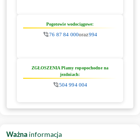
Pogotowie wodociągowe:
76 87 84 000
oraz
994
ZGŁOSZENIA Plamy ropopochodne na
jezdniach:
504 994 004
Ważna
informacja