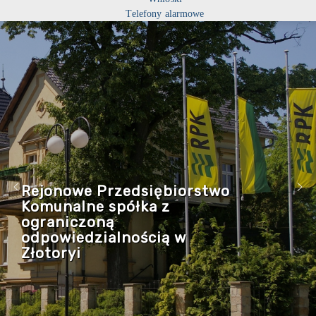
Telefony alarmowe
Rejonowe Przedsiębiorstwo
Komunalne spółka z
ograniczoną
odpowiedzialnością w
Złotoryi