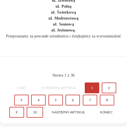
ul. Jaworową
ul. Polną
ul. Świerkową
ul. Modrzewiową
ul. Sosnową
ul. Jesionową.
Przepraszamy za powstałe utrudnienia i dziękujemy za wyrozumiałość
Strona 1 z 36
START
POPRZEDNI ARTYKUŁ
1
2
3
4
5
6
7
8
9
10
NASTĘPNY ARTYKUŁ
KONIEC