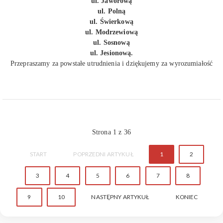
ul. Jaworową
ul. Polną
ul. Świerkową
ul. Modrzewiową
ul. Sosnową
ul. Jesionową.
Przepraszamy za powstałe utrudnienia i dziękujemy za wyrozumiałość
Strona 1 z 36
START
POPRZEDNI ARTYKUŁ
1
2
3
4
5
6
7
8
9
10
NASTĘPNY ARTYKUŁ
KONIEC