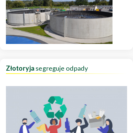
Złotoryja
segreguje odpady