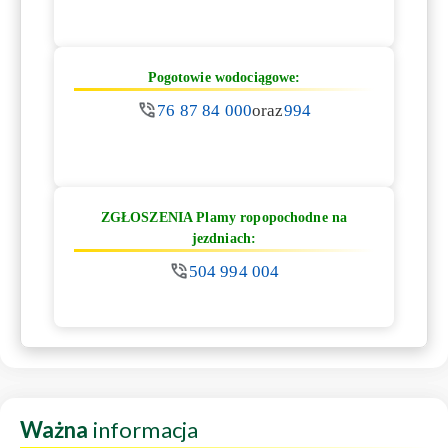
Pogotowie wodociągowe:
76 87 84 000
oraz
994
ZGŁOSZENIA Plamy ropopochodne na
jezdniach:
504 994 004
Ważna
informacja