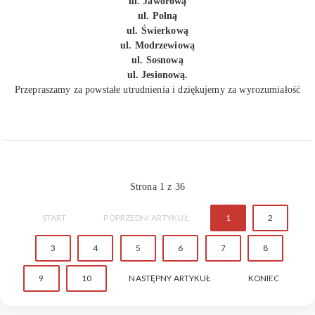
ul. Jaworową
ul. Polną
ul. Świerkową
ul. Modrzewiową
ul. Sosnową
ul. Jesionową.
Przepraszamy za powstałe utrudnienia i dziękujemy za wyrozumiałość
Strona 1 z 36
START
POPRZEDNI ARTYKUŁ
1
2
3
4
5
6
7
8
9
10
NASTĘPNY ARTYKUŁ
KONIEC