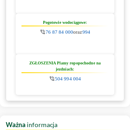
Pogotowie wodociągowe:
76 87 84 000
oraz
994
ZGŁOSZENIA Plamy ropopochodne na
jezdniach:
504 994 004
Ważna
informacja