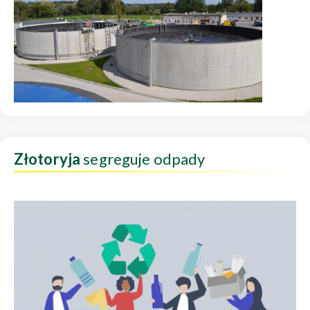
Złotoryja
segreguje odpady