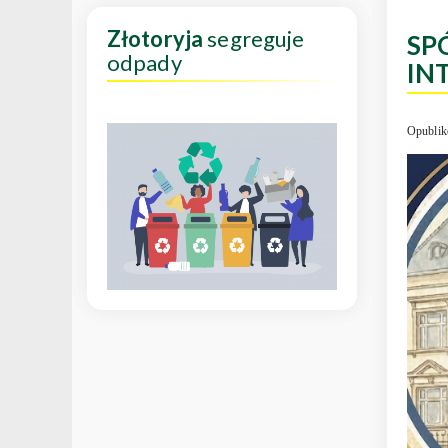
Złotoryja
segreguje
SP
odpady
IN
Opublik