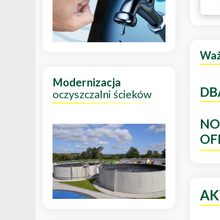
Wa
Modernizacja
DB
oczyszczalni ścieków
NO
OF
AK