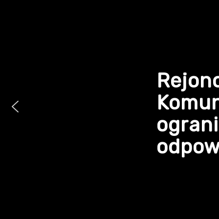
Rejon
Komun
ogran
odpowi