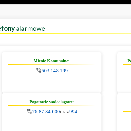
efony
alarmowe
Mienie Komunalne:
P
503 148 199
Pogotowie wodociągowe:
76 87 84 000
oraz
994