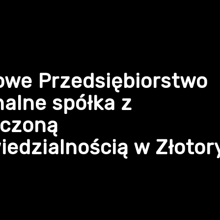
owe Przedsiębiorstwo
alne spółka z
iczoną
edzialnością w Złotor