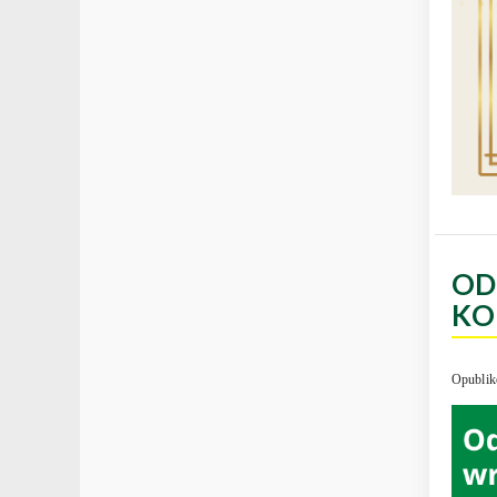
OD
KO
Opublik