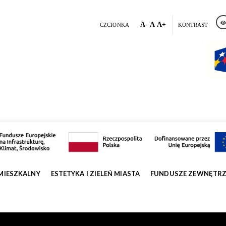
A-
A
A+
CZCIONKA
KONTRAST
MIESZKALNY
ESTETYKA I ZIELEŃ MIASTA
FUNDUSZE ZEWNĘTR