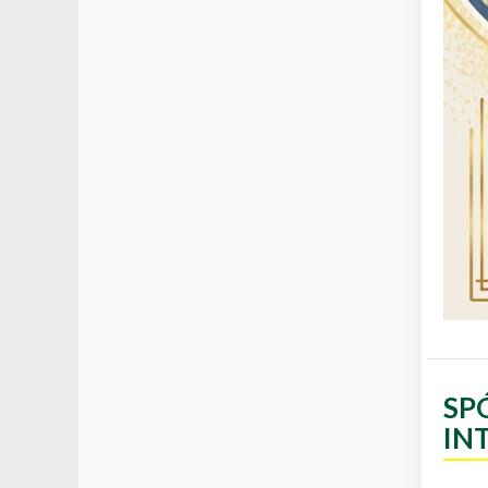
SP
IN