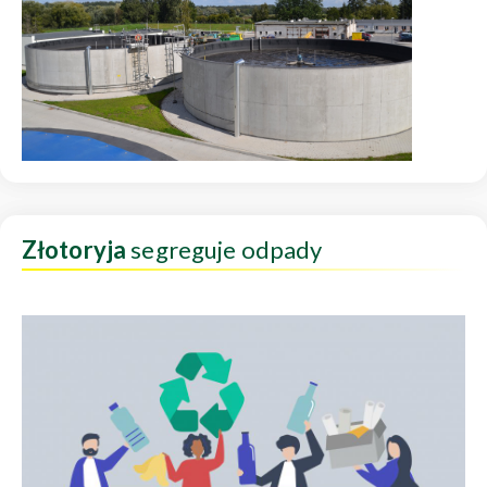
Złotoryja
segreguje odpady