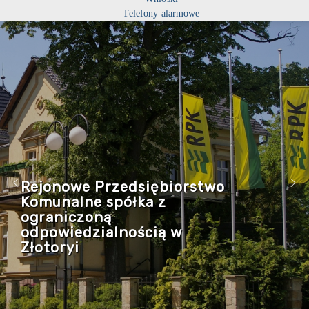
Telefony alarmowe
Rejonowe Przedsiębiorstwo
Komunalne spółka z
ograniczoną
odpowiedzialnością w
Złotoryi