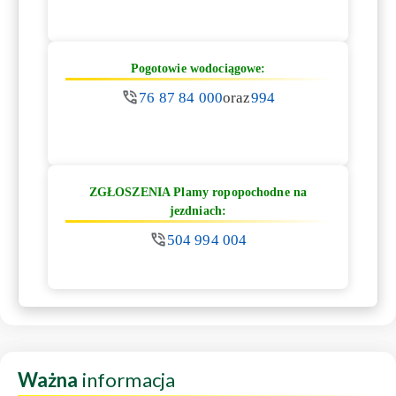
Pogotowie wodociągowe:
76 87 84 000
oraz
994
ZGŁOSZENIA Plamy ropopochodne na
jezdniach:
504 994 004
Ważna
informacja