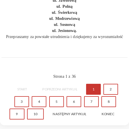
ul. Jaworową
ul. Polną
ul. Świerkową
ul. Modrzewiową
ul. Sosnową
ul. Jesionową.
Przepraszamy za powstałe utrudnienia i dziękujemy za wyrozumiałość
Strona 1 z 36
START
POPRZEDNI ARTYKUŁ
1
2
3
4
5
6
7
8
9
10
NASTĘPNY ARTYKUŁ
KONIEC