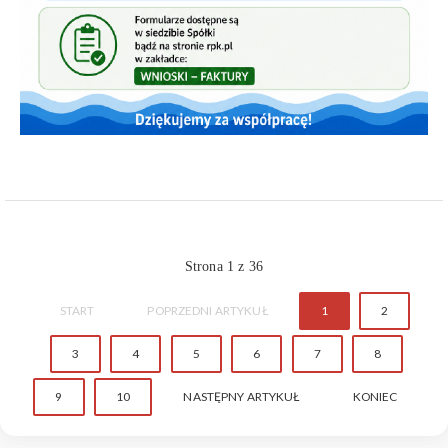
Strona 1 z 36
START
POPRZEDNI ARTYKUŁ
1
2
3
4
5
6
7
8
9
10
NASTĘPNY ARTYKUŁ
KONIEC