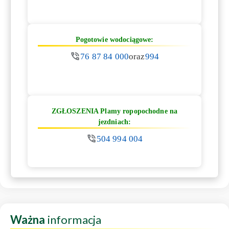
Pogotowie wodociągowe:
76 87 84 000
oraz
994
ZGŁOSZENIA Plamy ropopochodne na
jezdniach:
504 994 004
Ważna
informacja