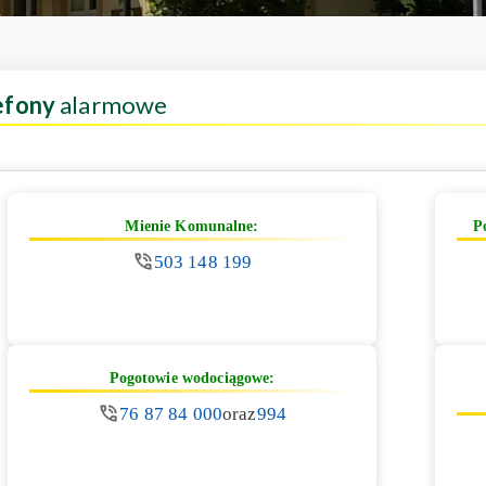
efony
alarmowe
Mienie Komunalne:
P
503 148 199
Pogotowie wodociągowe:
76 87 84 000
oraz
994