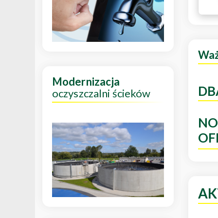
Wa
Modernizacja
DB
oczyszczalni ścieków
NO
OF
AK