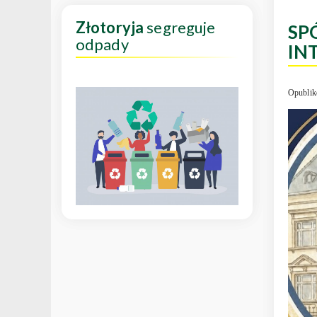
Złotoryja
segreguje
SP
odpady
IN
Opublik