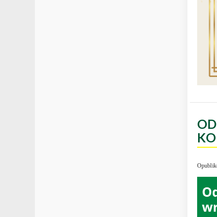
OD
KO
Opublik