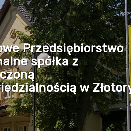
owe Przedsiębiorstwo
alne spółka z
iczoną
edzialnością w Złotor