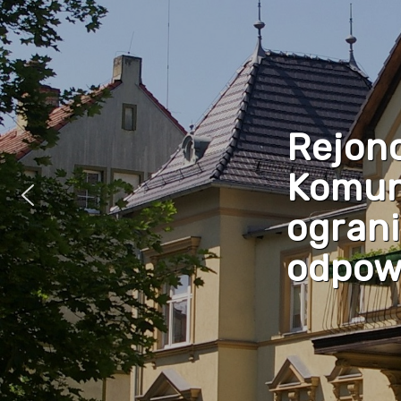
Rejon
Komun
ogran
odpowi