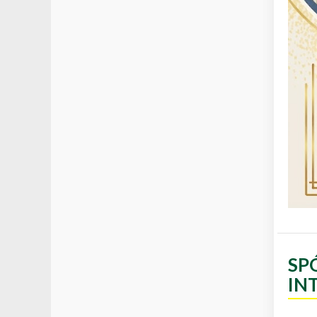
SP
IN