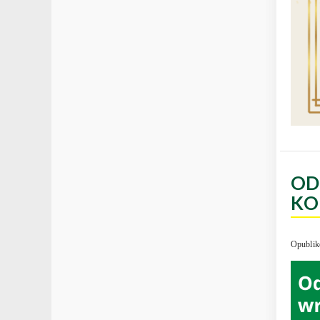
OD
KO
Opublik