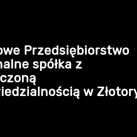
owe Przedsiębiorstwo
alne spółka z
iczoną
edzialnością w Złotor