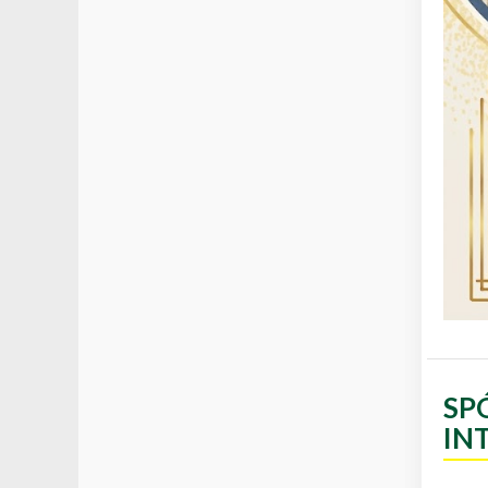
SP
IN