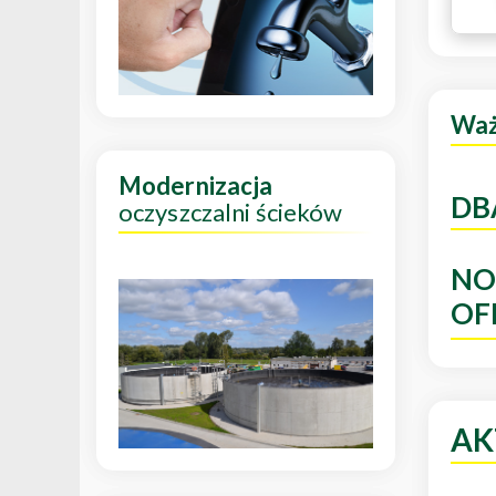
Wa
Modernizacja
DB
oczyszczalni ścieków
NO
OF
AK