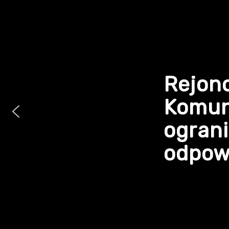
Rejon
Komun
ogran
odpowi