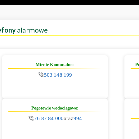
efony
alarmowe
Mienie Komunalne:
P
503 148 199
Pogotowie wodociągowe:
76 87 84 000
oraz
994