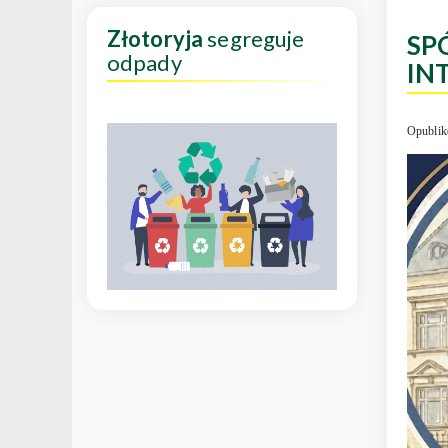
Złotoryja
segreguje
SP
odpady
IN
Opublik