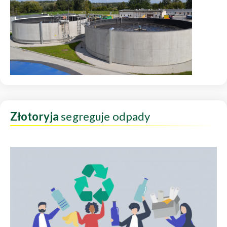
Złotoryja
segreguje odpady