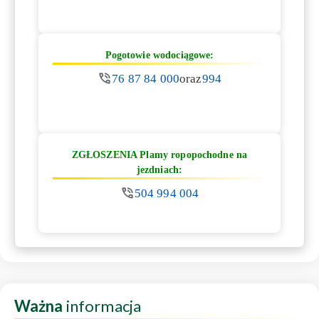
Pogotowie wodociągowe:
76 87 84 000
oraz
994
ZGŁOSZENIA Plamy ropopochodne na
jezdniach:
504 994 004
Ważna
informacja