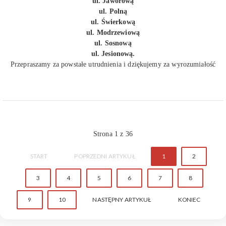
ul. Jaworową
ul. Polną
ul. Świerkową
ul. Modrzewiową
ul. Sosnową
ul. Jesionową.
Przepraszamy za powstałe utrudnienia i dziękujemy za wyrozumiałość
Strona 1 z 36
START
POPRZEDNI ARTYKUŁ
1
2
3
4
5
6
7
8
9
10
NASTĘPNY ARTYKUŁ
KONIEC