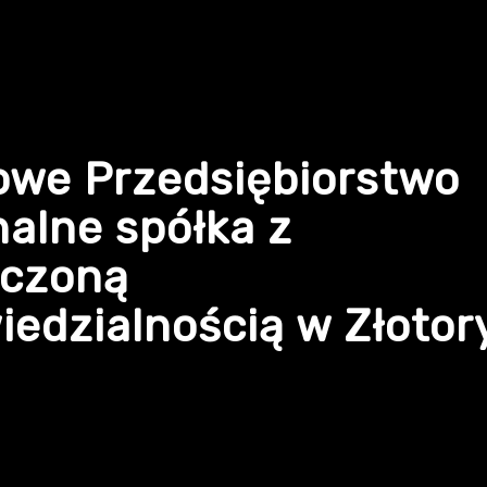
owe Przedsiębiorstwo
alne spółka z
iczoną
edzialnością w Złotor