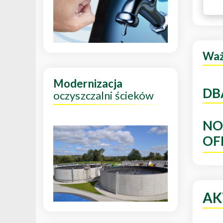
Wa
Modernizacja
DB
oczyszczalni ścieków
NO
OF
AK