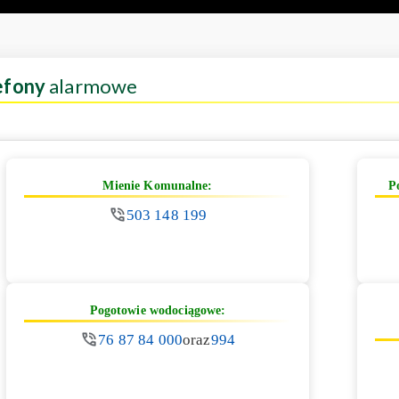
efony
alarmowe
Mienie Komunalne:
P
503 148 199
Pogotowie wodociągowe:
76 87 84 000
oraz
994