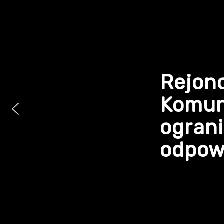
Rejon
Komun
ogran
odpowi