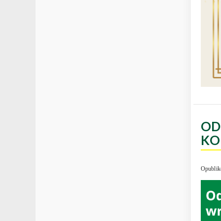
OD
KO
Opublik