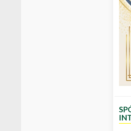
SP
IN