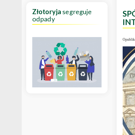
Złotoryja
segreguje
SP
odpady
IN
Opublik