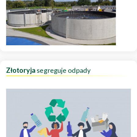
Złotoryja
segreguje odpady