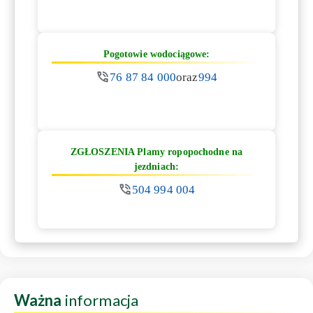
Pogotowie wodociągowe:
76 87 84 000
oraz
994
ZGŁOSZENIA Plamy ropopochodne na
jezdniach:
504 994 004
Ważna
informacja