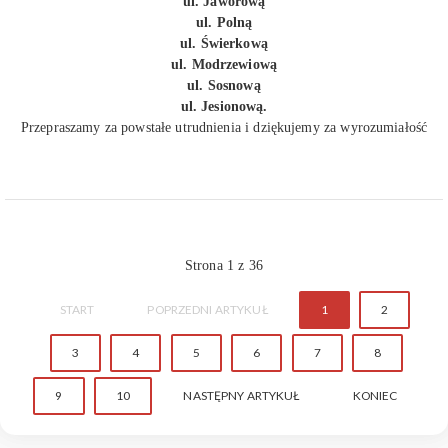
ul. Jaworową
ul. Polną
ul. Świerkową
ul. Modrzewiową
ul. Sosnową
ul. Jesionową.
Przepraszamy za powstałe utrudnienia i dziękujemy za wyrozumiałość
Strona 1 z 36
START
POPRZEDNI ARTYKUŁ
1
2
3
4
5
6
7
8
9
10
NASTĘPNY ARTYKUŁ
KONIEC