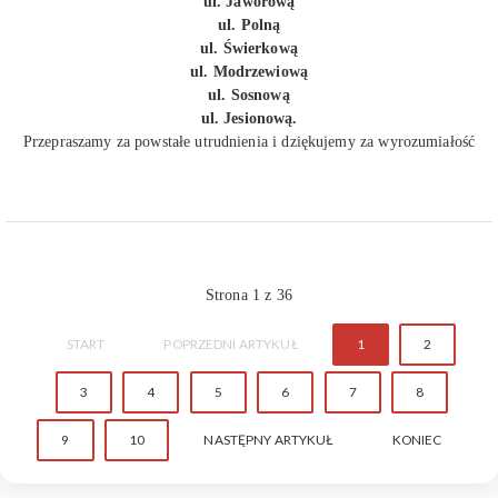
ul. Jaworową
ul. Polną
ul. Świerkową
ul. Modrzewiową
ul. Sosnową
ul. Jesionową.
Przepraszamy za powstałe utrudnienia i dziękujemy za wyrozumiałość
Strona 1 z 36
START
POPRZEDNI ARTYKUŁ
1
2
3
4
5
6
7
8
9
10
NASTĘPNY ARTYKUŁ
KONIEC