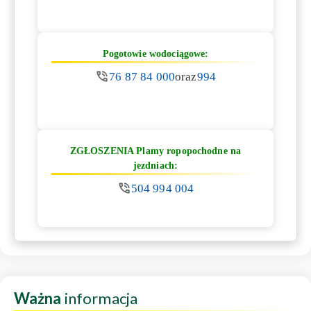
Pogotowie wodociągowe:
76 87 84 000
oraz
994
ZGŁOSZENIA Plamy ropopochodne na
jezdniach:
504 994 004
Ważna
informacja