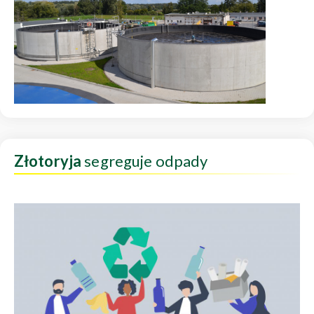
Złotoryja
segreguje odpady