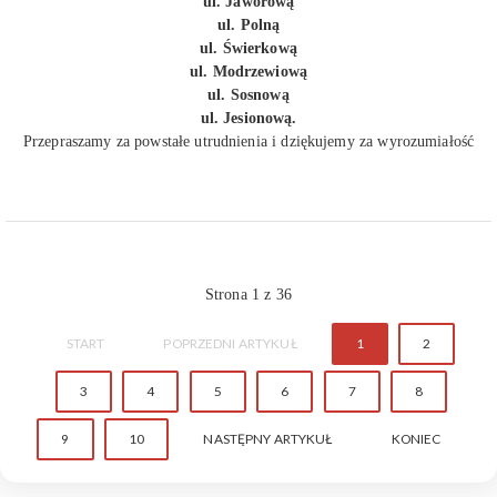
ul. Jaworową
ul. Polną
ul. Świerkową
ul. Modrzewiową
ul. Sosnową
ul. Jesionową.
Przepraszamy za powstałe utrudnienia i dziękujemy za wyrozumiałość
Strona 1 z 36
START
POPRZEDNI ARTYKUŁ
1
2
3
4
5
6
7
8
9
10
NASTĘPNY ARTYKUŁ
KONIEC