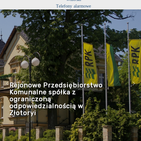
Telefony alarmowe
Rejonowe Przedsiębiorstwo
Komunalne spółka z
ograniczoną
odpowiedzialnością w
Złotoryi