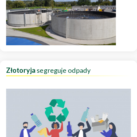
Złotoryja
segreguje odpady