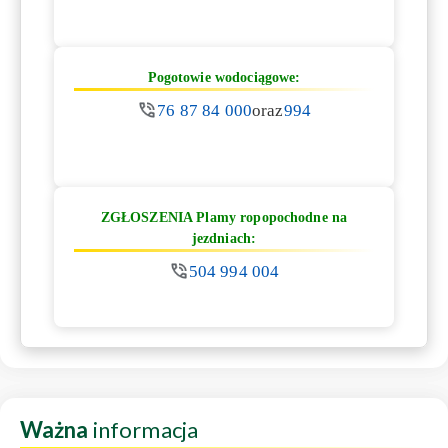
Pogotowie wodociągowe:
76 87 84 000
oraz
994
ZGŁOSZENIA Plamy ropopochodne na
jezdniach:
504 994 004
Ważna
informacja