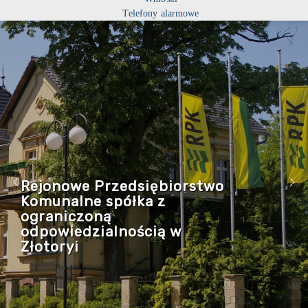
Telefony alarmowe
Rejonowe Przedsiębiorstwo
Komunalne spółka z
ograniczoną
odpowiedzialnością w
Złotoryi