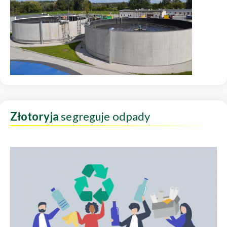
Złotoryja
segreguje odpady