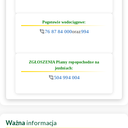
Pogotowie wodociągowe:
76 87 84 000
oraz
994
ZGŁOSZENIA Plamy ropopochodne na
jezdniach:
504 994 004
Ważna
informacja