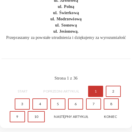
ul. Jaworową
ul. Polną
ul. Świerkową
ul. Modrzewiową
ul. Sosnową
ul. Jesionową.
Przepraszamy za powstałe utrudnienia i dziękujemy za wyrozumiałość
Strona 1 z 36
START
POPRZEDNI ARTYKUŁ
1
2
3
4
5
6
7
8
9
10
NASTĘPNY ARTYKUŁ
KONIEC