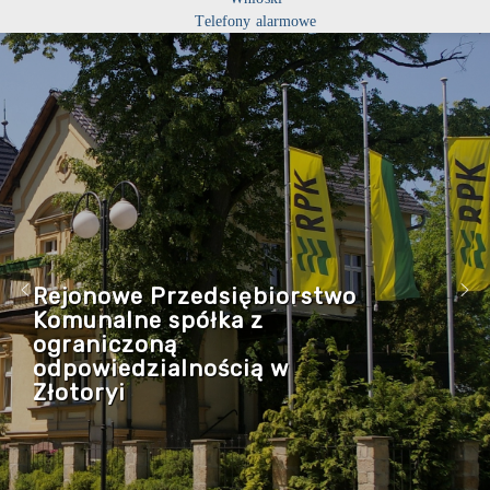
Telefony alarmowe
Rejonowe Przedsiębiorstwo
Komunalne spółka z
ograniczoną
odpowiedzialnością w
Złotoryi