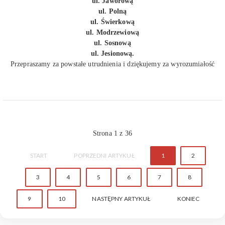
ul. Jaworową
ul. Polną
ul. Świerkową
ul. Modrzewiową
ul. Sosnową
ul. Jesionową.
Przepraszamy za powstałe utrudnienia i dziękujemy za wyrozumiałość
Strona 1 z 36
START
POPRZEDNI ARTYKUŁ
1
2
3
4
5
6
7
8
9
10
NASTĘPNY ARTYKUŁ
KONIEC