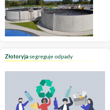
Złotoryja
segreguje odpady