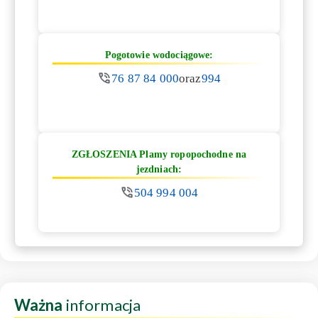
Pogotowie wodociągowe:
76 87 84 000
oraz
994
ZGŁOSZENIA Plamy ropopochodne na
jezdniach:
504 994 004
Ważna
informacja