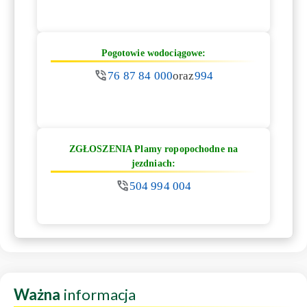
Pogotowie wodociągowe:
76 87 84 000
oraz
994
ZGŁOSZENIA Plamy ropopochodne na
jezdniach:
504 994 004
Ważna
informacja