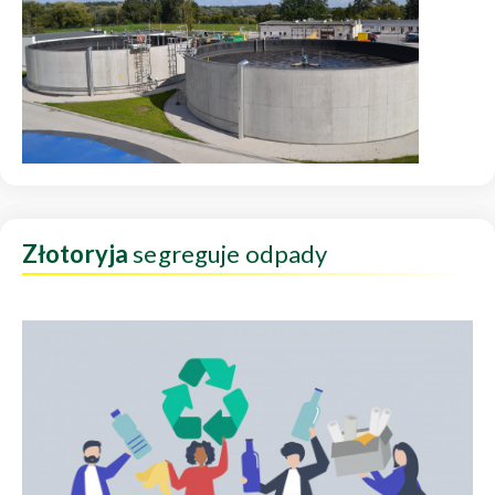
Złotoryja
segreguje odpady