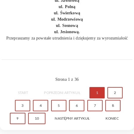
ul. Jaworową
ul. Polną
ul. Świerkową
ul. Modrzewiową
ul. Sosnową
ul. Jesionową.
Przepraszamy za powstałe utrudnienia i dziękujemy za wyrozumiałość
Strona 1 z 36
START
POPRZEDNI ARTYKUŁ
1
2
3
4
5
6
7
8
9
10
NASTĘPNY ARTYKUŁ
KONIEC