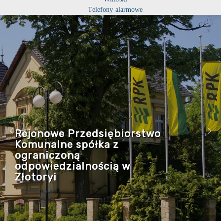
Telefony alarmowe
Rejonowe Przedsiębiorstwo
Komunalne spółka z
ograniczoną
odpowiedzialnością w
Złotoryi