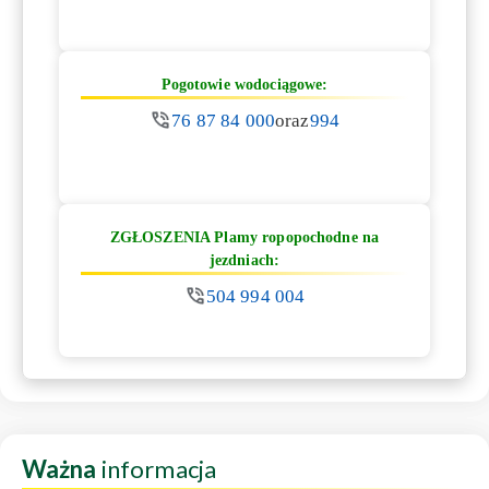
Pogotowie wodociągowe:
76 87 84 000
oraz
994
ZGŁOSZENIA Plamy ropopochodne na
jezdniach:
504 994 004
Ważna
informacja