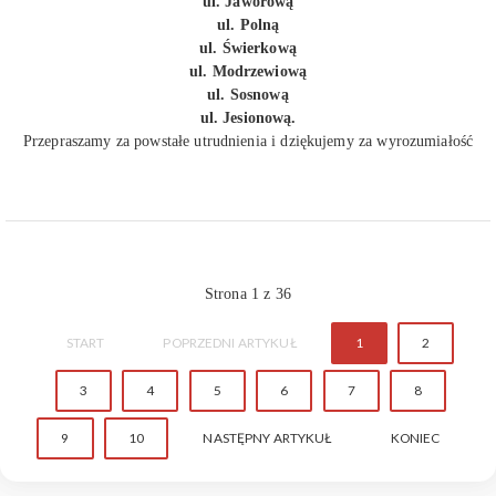
ul. Jaworową
ul. Polną
ul. Świerkową
ul. Modrzewiową
ul. Sosnową
ul. Jesionową.
Przepraszamy za powstałe utrudnienia i dziękujemy za wyrozumiałość
Strona 1 z 36
START
POPRZEDNI ARTYKUŁ
1
2
3
4
5
6
7
8
9
10
NASTĘPNY ARTYKUŁ
KONIEC