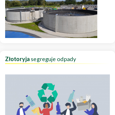
Złotoryja
segreguje odpady