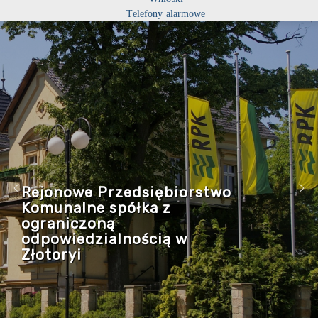
Telefony alarmowe
Rejonowe Przedsiębiorstwo
Komunalne spółka z
ograniczoną
odpowiedzialnością w
Złotoryi