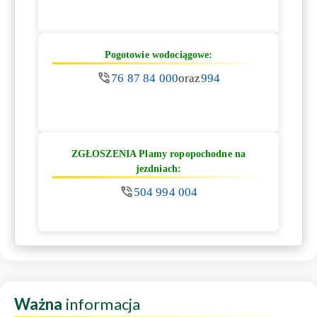
Pogotowie wodociągowe:
76 87 84 000
oraz
994
ZGŁOSZENIA Plamy ropopochodne na
jezdniach:
504 994 004
Ważna
informacja