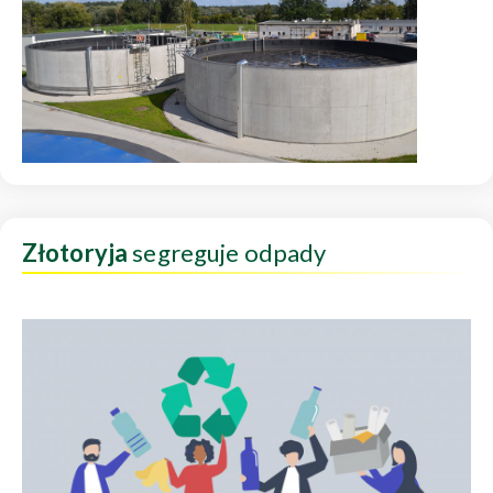
Złotoryja
segreguje odpady