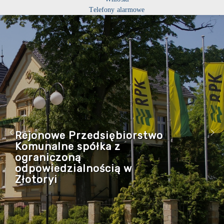
Telefony alarmowe
Rejonowe Przedsiębiorstwo
Komunalne spółka z
ograniczoną
odpowiedzialnością w
Złotoryi