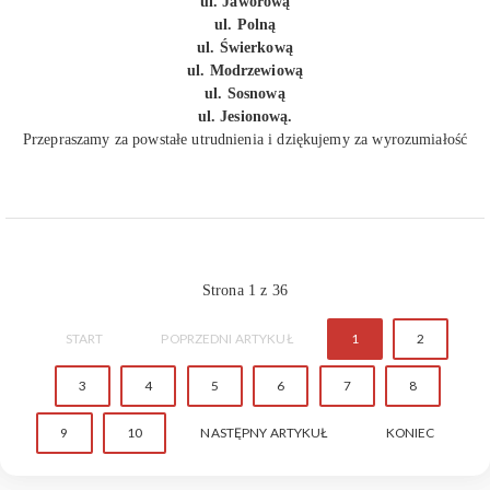
ul. Jaworową
ul. Polną
ul. Świerkową
ul. Modrzewiową
ul. Sosnową
ul. Jesionową.
Przepraszamy za powstałe utrudnienia i dziękujemy za wyrozumiałość
Strona 1 z 36
START
POPRZEDNI ARTYKUŁ
1
2
3
4
5
6
7
8
9
10
NASTĘPNY ARTYKUŁ
KONIEC