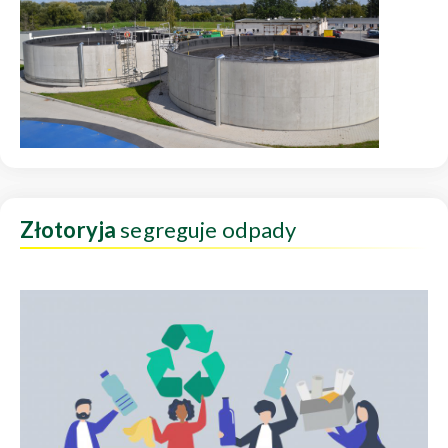
Złotoryja
segreguje odpady