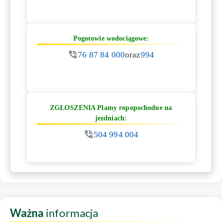
Pogotowie wodociągowe:
76 87 84 000
oraz
994
ZGŁOSZENIA Plamy ropopochodne na
jezdniach:
504 994 004
Ważna
informacja