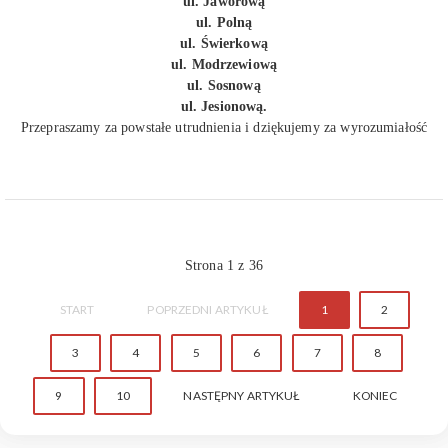
ul. Jaworową
ul. Polną
ul. Świerkową
ul. Modrzewiową
ul. Sosnową
ul. Jesionową.
Przepraszamy za powstałe utrudnienia i dziękujemy za wyrozumiałość
Strona 1 z 36
START
POPRZEDNI ARTYKUŁ
1
2
3
4
5
6
7
8
9
10
NASTĘPNY ARTYKUŁ
KONIEC