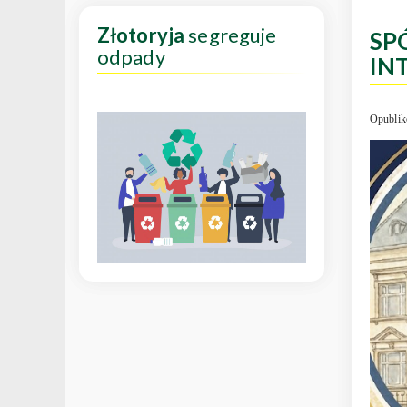
Złotoryja
segreguje
SP
odpady
IN
Opublik