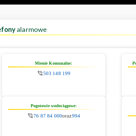
efony
alarmowe
Mienie Komunalne:
P
503 148 199
Pogotowie wodociągowe:
76 87 84 000
oraz
994