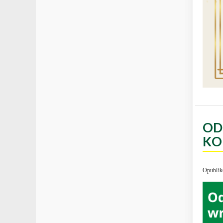
OD
KO
Opublik