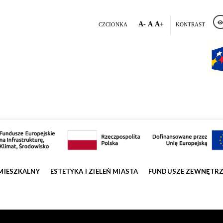
A-
A
A+
CZCIONKA
KONTRAST
MIESZKALNY
ESTETYKA I ZIELEŃ MIASTA
FUNDUSZE ZEWNĘTR