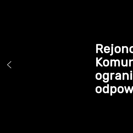
Rejon
Komun
ogran
odpowi