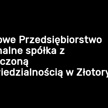
owe Przedsiębiorstwo
alne spółka z
iczoną
edzialnością w Złotor