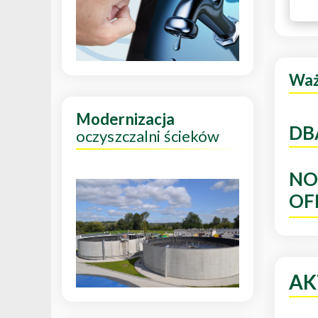
Wa
Modernizacja
DB
oczyszczalni ścieków
NO
OF
AK