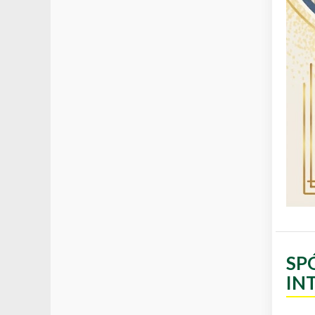
SP
IN