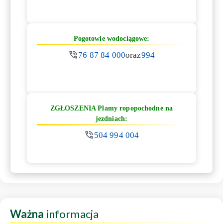
Pogotowie wodociągowe:
76 87 84 000
oraz
994
ZGŁOSZENIA Plamy ropopochodne na
jezdniach:
504 994 004
Ważna
informacja