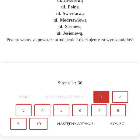
ul. Jaworową
ul. Polną
ul. Świerkową
ul. Modrzewiową
ul. Sosnową
ul. Jesionową.
Przepraszamy za powstałe utrudnienia i dziękujemy za wyrozumiałość
Strona 1 z 36
START
POPRZEDNI ARTYKUŁ
1
2
3
4
5
6
7
8
9
10
NASTĘPNY ARTYKUŁ
KONIEC