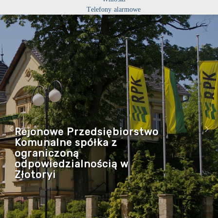
Telefony alarmowe
Rejonowe Przedsiębiorstwo
Komunalne spółka z
ograniczoną
odpowiedzialnością w
Złotoryi