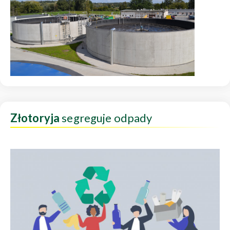
Złotoryja
segreguje odpady