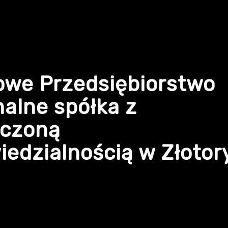
owe Przedsiębiorstwo
alne spółka z
iczoną
edzialnością w Złotor