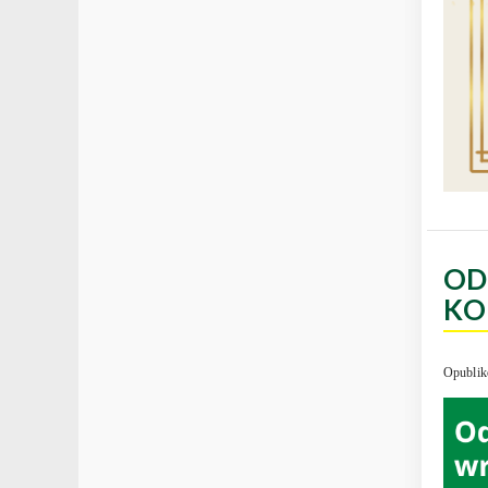
OD
KO
Opublik