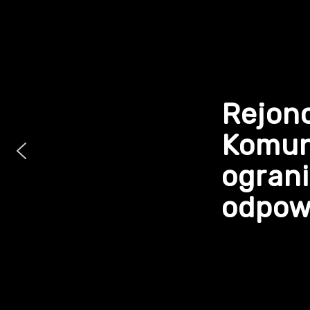
Rejon
Komun
ogran
odpowi