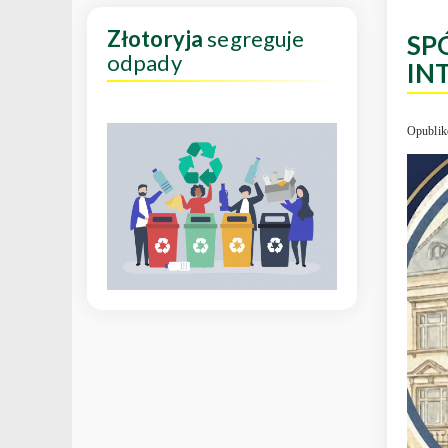
Złotoryja
segreguje
SP
odpady
IN
Opublik