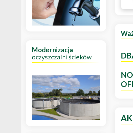
Wa
Modernizacja
DB
oczyszczalni ścieków
NO
OF
AK