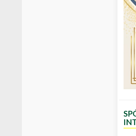
SP
IN