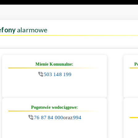
efony
alarmowe
Mienie Komunalne:
P
503 148 199
Pogotowie wodociągowe:
76 87 84 000
oraz
994