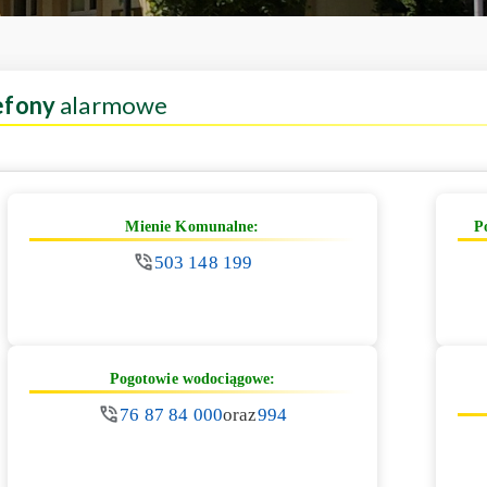
efony
alarmowe
Mienie Komunalne:
P
503 148 199
Pogotowie wodociągowe:
76 87 84 000
oraz
994