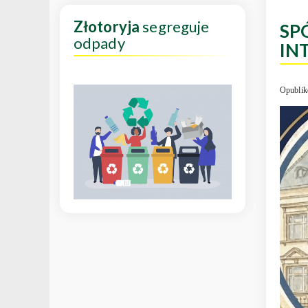
Złotoryja
segreguje
SP
odpady
IN
Opublik