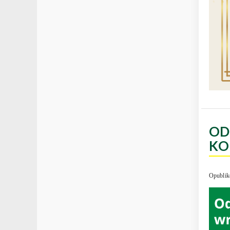
OD
KO
Opublik