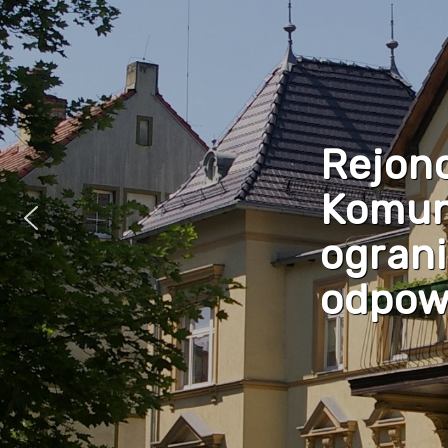
Rejon
Komun
ogran
odpowi