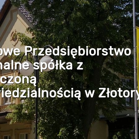
owe Przedsiębiorstwo
alne spółka z
iczoną
edzialnością w Złotor