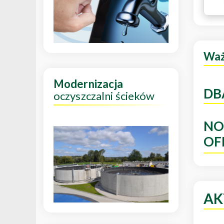
Wa
Modernizacja
DB
oczyszczalni ścieków
NO
OF
AK