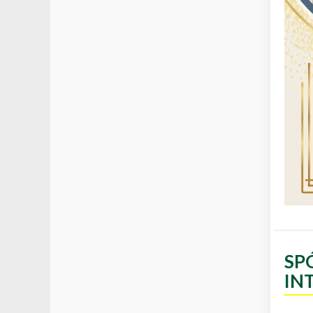
SP
IN