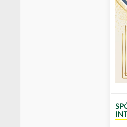
SP
IN