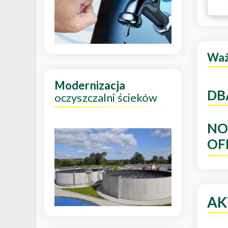
Wa
Modernizacja
DB
oczyszczalni ścieków
NO
OF
AK