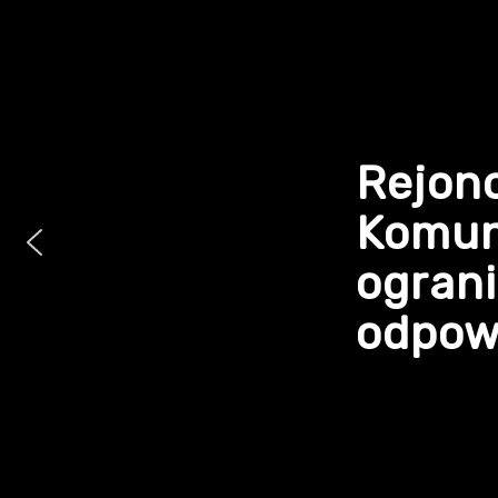
Rejon
Komun
ogran
odpowi