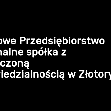
owe Przedsiębiorstwo
alne spółka z
iczoną
edzialnością w Złotor