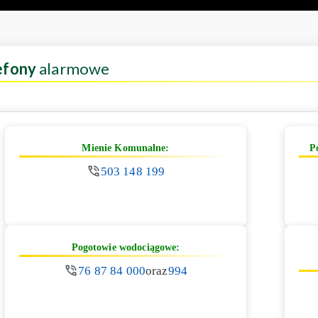
efony
alarmowe
Mienie Komunalne:
P
503 148 199
Pogotowie wodociągowe:
76 87 84 000
oraz
994