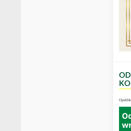
OD
KO
Opublik