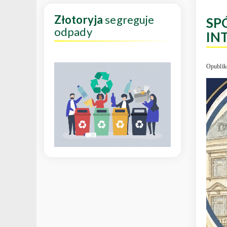
Złotoryja
segreguje
SP
odpady
IN
Opublik