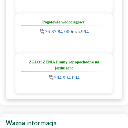
Pogotowie wodociągowe:
76 87 84 000
oraz
994
ZGŁOSZENIA Plamy ropopochodne na
jezdniach:
504 994 004
Ważna
informacja