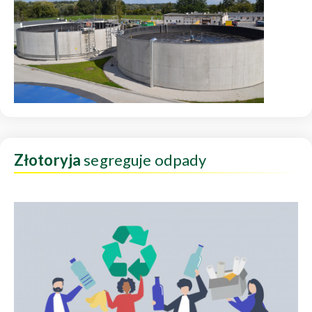
Złotoryja
segreguje odpady