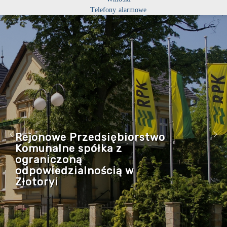
Telefony alarmowe
Rejonowe Przedsiębiorstwo
Komunalne spółka z
ograniczoną
odpowiedzialnością w
Złotoryi