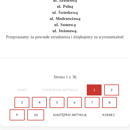
ul. Jaworową
ul. Polną
ul. Świerkową
ul. Modrzewiową
ul. Sosnową
ul. Jesionową.
Przepraszamy za powstałe utrudnienia i dziękujemy za wyrozumiałość
Strona 1 z 36
START
POPRZEDNI ARTYKUŁ
1
2
3
4
5
6
7
8
9
10
NASTĘPNY ARTYKUŁ
KONIEC