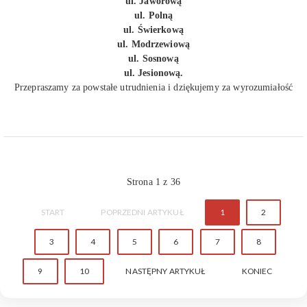
ul. Jaworową
ul. Polną
ul. Świerkową
ul. Modrzewiową
ul. Sosnową
ul. Jesionową.
Przepraszamy za powstałe utrudnienia i dziękujemy za wyrozumiałość
Strona 1 z 36
START
POPRZEDNI ARTYKUŁ
1
2
3
4
5
6
7
8
9
10
NASTĘPNY ARTYKUŁ
KONIEC