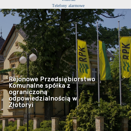
Telefony alarmowe
Rejonowe Przedsiębiorstwo
Komunalne spółka z
ograniczoną
odpowiedzialnością w
Złotoryi