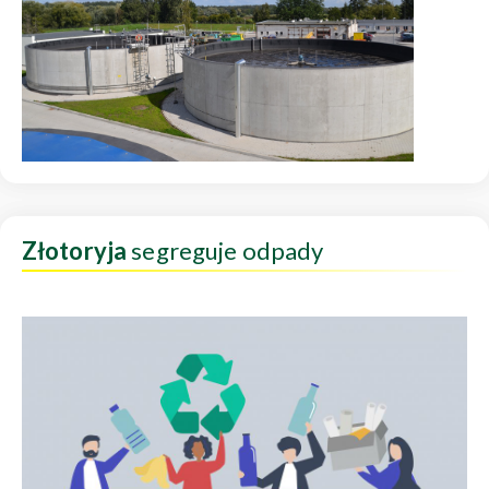
Złotoryja
segreguje odpady