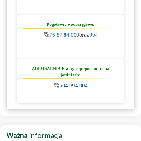
Pogotowie wodociągowe:
76 87 84 000
oraz
994
ZGŁOSZENIA Plamy ropopochodne na
jezdniach:
504 994 004
Ważna
informacja