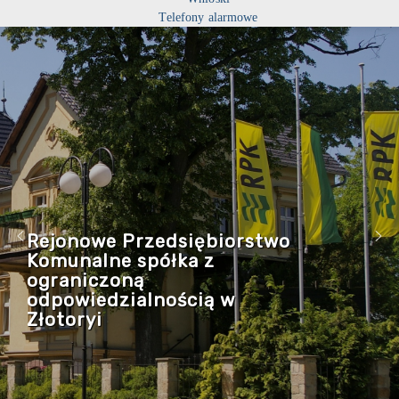
Telefony alarmowe
Rejonowe Przedsiębiorstwo
Komunalne spółka z
ograniczoną
odpowiedzialnością w
Złotoryi