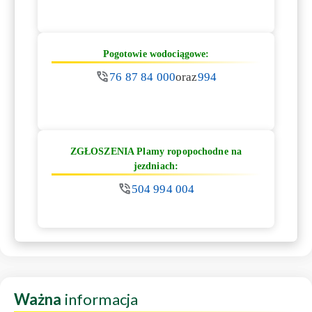
Pogotowie wodociągowe:
76 87 84 000
oraz
994
ZGŁOSZENIA Plamy ropopochodne na
jezdniach:
504 994 004
Ważna
informacja