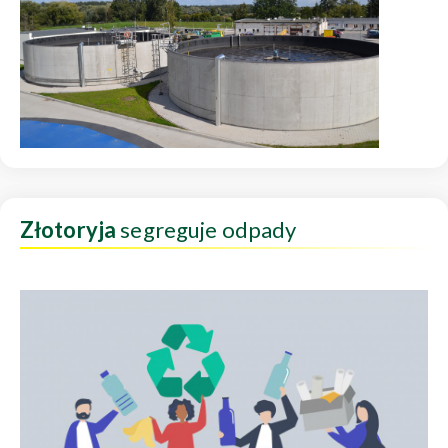
Złotoryja
segreguje odpady