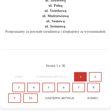
ul. Jaworową
ul. Polną
ul. Świerkową
ul. Modrzewiową
ul. Sosnową
ul. Jesionową.
Przepraszamy za powstałe utrudnienia i dziękujemy za wyrozumiałość
Strona 1 z 36
START
POPRZEDNI ARTYKUŁ
1
2
3
4
5
6
7
8
9
10
NASTĘPNY ARTYKUŁ
KONIEC