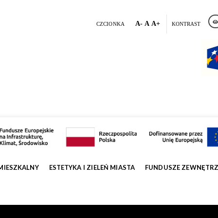
A-
A
A+
CZCIONKA
KONTRAST
MIESZKALNY
ESTETYKA I ZIELEŃ MIASTA
FUNDUSZE ZEWNĘTR