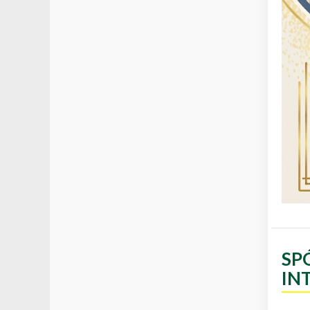
SP
IN