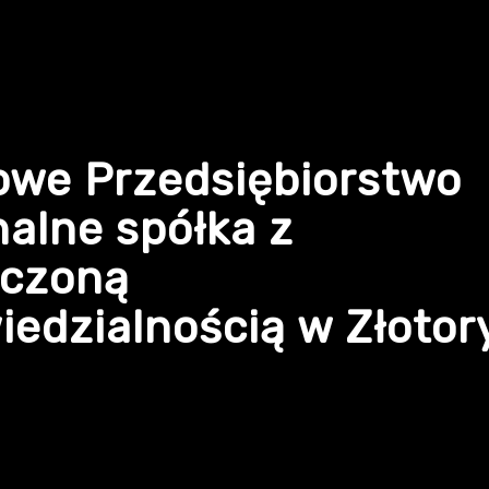
owe Przedsiębiorstwo
alne spółka z
iczoną
edzialnością w Złotor