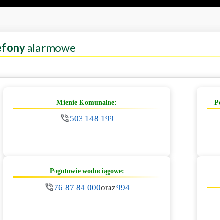
efony
alarmowe
Mienie Komunalne:
P
503 148 199
Pogotowie wodociągowe:
76 87 84 000
oraz
994