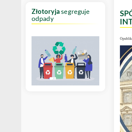
Złotoryja
segreguje
SP
odpady
IN
Opublik