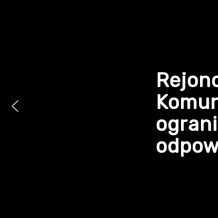
Rejon
Komun
ogran
odpowi