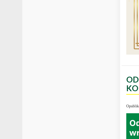
OD
KO
Opublik