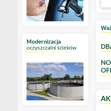
Wa
Modernizacja
DB
oczyszczalni ścieków
NO
OF
AK