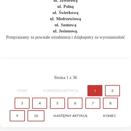
ul. Jaworową
ul. Polną
ul. Świerkową
ul. Modrzewiową
ul. Sosnową
ul. Jesionową.
Przepraszamy za powstałe utrudnienia i dziękujemy za wyrozumiałość
Strona 1 z 36
START
POPRZEDNI ARTYKUŁ
1
2
3
4
5
6
7
8
9
10
NASTĘPNY ARTYKUŁ
KONIEC