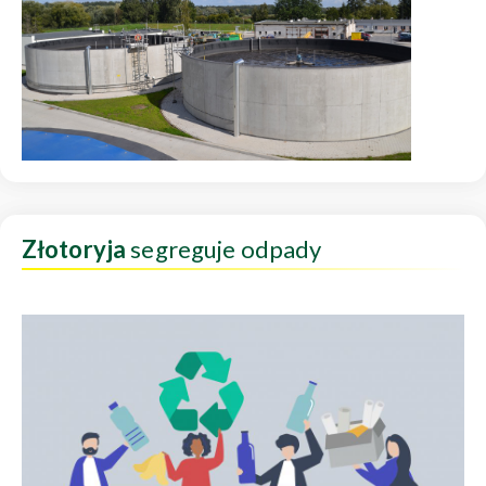
Złotoryja
segreguje odpady