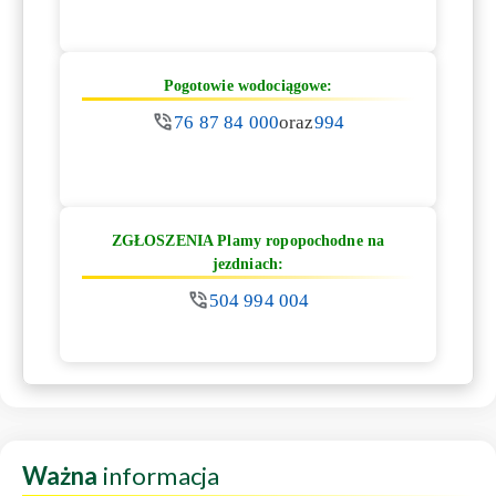
Pogotowie wodociągowe:
76 87 84 000
oraz
994
ZGŁOSZENIA Plamy ropopochodne na
jezdniach:
504 994 004
Ważna
informacja